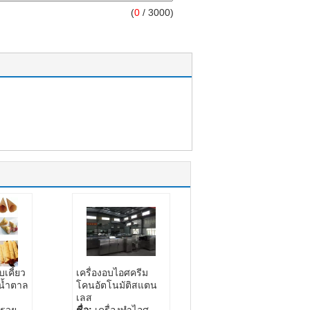
(
0
/ 3000)
คี้ยว
เครื่องอบไอศครีม
ยน้ำตาล
โคนอัตโนมัติสแตน
เลส