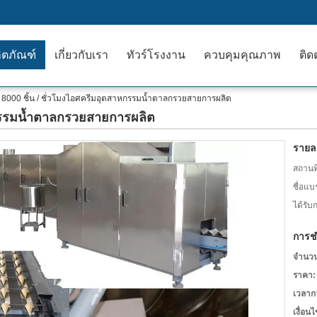
ิตภัณฑ์
เกี่ยวกับเรา
ทัวร์โรงงาน
ควบคุมคุณภาพ
ติด
8000 ชิ้น / ชั่วโมงไอศครีมอุตสาหกรรมน้ำตาลกรวยสายการผลิต
หกรรมน้ำตาลกรวยสายการผลิต
รายละ
สถานที
ชื่อแบ
ได้รับ
การช
จำนวนสั
ราคา:
เวลาก
เงื่อน