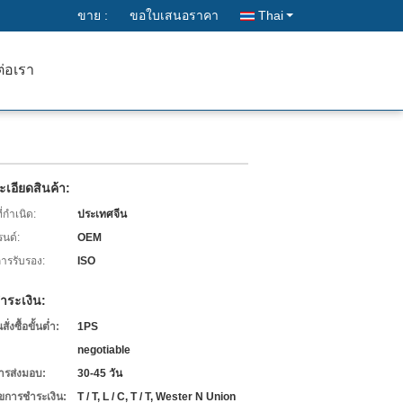
ขาย :
ขอใบเสนอราคา
Thai
ต่อเรา
เอียดสินค้า:
่กำเนิด:
ประเทศจีน
รนด์:
OEM
การรับรอง:
ISO
ำระเงิน:
่งซื้อขั้นต่ำ:
1PS
negotiable
ารส่งมอบ:
30-45 วัน
ไขการชำระเงิน:
T / T, L / C, T / T, Wester N Union