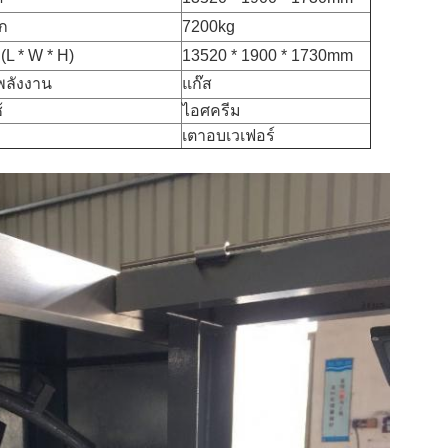
ัก
7200kg
(L * W * H)
13520 * 1900 * 1730mm
พลังงาน
แก๊ส
้
ไอศครีม
เตาอบเวเฟอร์