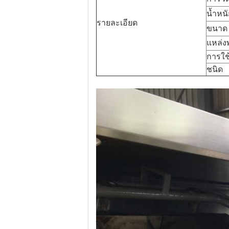
น้ำหน
รายละเอียด
ขนาด 
แหล่ง
การใช
ชนิด