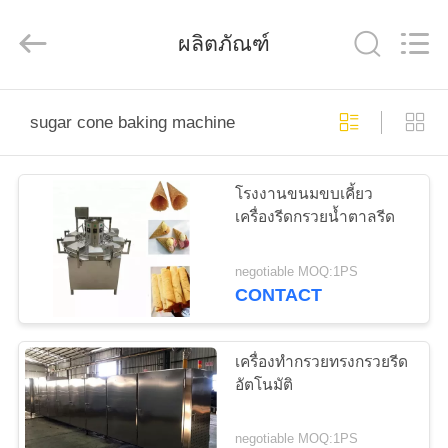
2026
Beijing
Silk
ผลิตภัณฑ์
Road
Enterprise
Management
Services
Co.,LTD.
All
บ้าน
Rights
sugar cone baking machine
Reserved.
ผลิตภัณฑ์
โรงงานขนมขบเคี้ยว
เครื่องรีดกรวยน้ำตาลรีด
เกี่ยว
negotiable MOQ:1PS
CONTACT
กับ
เรา
เครื่องทำกรวยทรงกรวยรีด
อัตโนมัติ
ทัวร์
negotiable MOQ:1PS