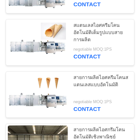
CONTACT
โรงงาน
สแตนเลสไอศครีมโคน
9
ควบคุม
อัตโนมัติเต็มรูปแบบสาย
เครื่องอบไอศครีม
การผลิต
คุณภาพ
negotiable MOQ:1PS
โคน
CONTACT
ติดต่อ
สายการผลิตไอศครีมโคนส
เรา
แตนเลสแบบอัตโนมัติ
7
เครื่องรีดไอศครีม
negotiable MOQ:1PS
ขอ
CONTACT
โคน
ใบ
สายการผลิตไอศกรีมโคน
เสนอ
อัตโนมัติเชิงพาณิชย์