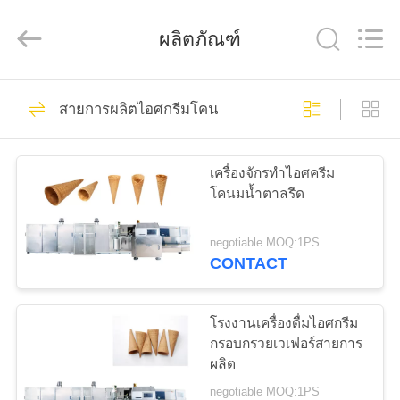
2025
Beijing
Silk
ผลิตภัณฑ์
Road
Enterprise
Management
Services
Co.,LTD.
All
8
บ้าน
Rights
สายการผลิตไอศกรีมโคน
Reserved.
เครื่องทำไอศครีม
ผลิตภัณฑ์
โคน
เครื่องจักรทำไอศครีม
โคนมน้ำตาลรีด
เกี่ยว
negotiable MOQ:1PS
CONTACT
กับ
7
เครื่องกรวยไอศครีม
เรา
โรงงานเครื่องดื่มไอศกรีม
กรอบกรวยเวเฟอร์สายการ
อัตโนมัติ
ผลิต
ทัวร์
negotiable MOQ:1PS