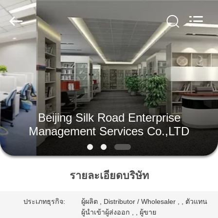
2025
Beijing
Silk
Road
Enterprise
Management
Services
Co.,LTD.
All
บ้าน
Rights
Reserved.
ผลิตภัณฑ์
Beijing Silk Road Enterprise
เกี่ยว
Management Services Co.,LTD
กับ
เรา
รายละเอียดบริษัท
ประเภทธุรกิจ:
ผู้ผลิต , Distributor / Wholesaler , , ตัวแทน
ทัวร์
ผู้นำเข้าผู้ส่งออก , , ผู้ขาย