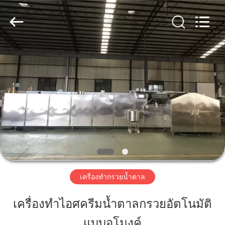
2026
Beijing
Silk
Road
Enterprise
Management
Services
Co.,LTD.
All
บ้าน
Rights
Reserved.
ผลิตภัณฑ์
เกี่ยว
กับ
เรา
เครื่องทำกรวยน้ำตาล
เครื่องทำไอศครีมน้ำตาลกรวยอัตโนมัติ
ทัวร์
แบบอุโมงค์