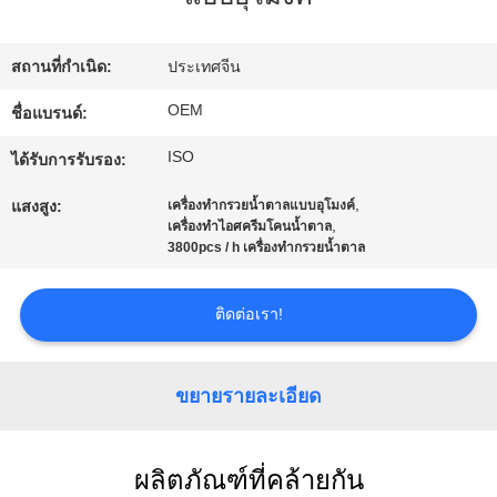
โรงงาน
สถานที่กำเนิด:
ประเทศจีน
ควบคุม
OEM
ชื่อแบรนด์:
ISO
คุณภาพ
ได้รับการรับรอง:
,
แสงสูง:
เครื่องทำกรวยน้ำตาลแบบอุโมงค์
,
เครื่องทำไอศครีมโคนน้ำตาล
ติดต่อ
3800pcs / h เครื่องทำกรวยน้ำตาล
เรา
ติดต่อเรา!
ขอ
ขยายรายละเอียด
ใบ
ผลิตภัณฑ์ที่คล้ายกัน
เสนอ