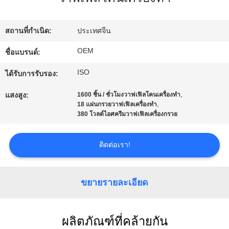
โรงงาน
สถานที่กำเนิด:
ประเทศจีน
ควบคุม
OEM
ชื่อแบรนด์:
ISO
คุณภาพ
ได้รับการรับรอง:
,
แสงสูง:
1600 ชิ้น / ชั่วโมงวาฟเฟิลโคนเครื่องทำ
,
18 แผ่นกรวยวาฟเฟิลเครื่องทำ
ติดต่อ
380 โวลต์ไอศครีมวาฟเฟิลเครื่องกรวย
เรา
ติดต่อเรา!
ขอ
ขยายรายละเอียด
ใบ
ผลิตภัณฑ์ที่คล้ายกัน
เสนอ