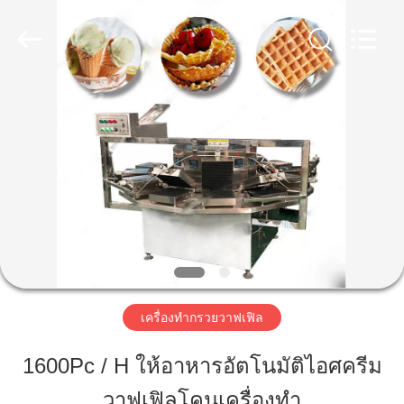
2025
Beijing
Silk
Road
Enterprise
Management
Services
Co.,LTD.
All
บ้าน
Rights
Reserved.
ผลิตภัณฑ์
เกี่ยว
กับ
เรา
เครื่องทำกรวยวาฟเฟิล
1600Pc / H ให้อาหารอัตโนมัติไอศครีม
ทัวร์
วาฟเฟิลโคนเครื่องทำ