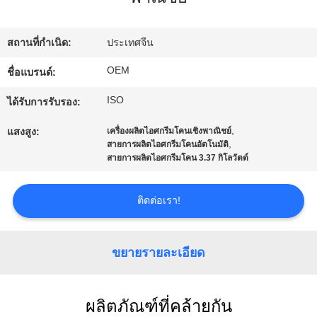
โรงงาน
สถานที่กำเนิด:
ประเทศจีน
ควบคุม
OEM
ชื่อแบรนด์:
ISO
คุณภาพ
ได้รับการรับรอง:
,
แสงสูง:
เครื่องผลิตไอศกรีมโคนเชิงพาณิชย์
,
สายการผลิตไอศกรีมโคนอัตโนมัติ
ติดต่อ
สายการผลิตไอศกรีมโคน 3.37 กิโลวัตต์
เรา
ติดต่อเรา!
ขอ
ขยายรายละเอียด
ใบ
ผลิตภัณฑ์ที่คล้ายกัน
เสนอ