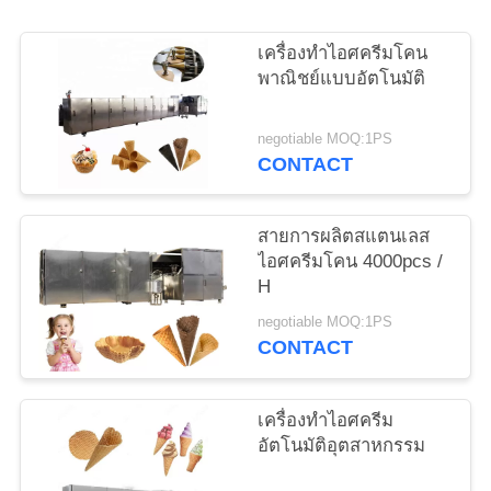
ราคา
เครื่องทำไอศครีมโคน
พาณิชย์แบบอัตโนมัติ
แผนผัง
negotiable MOQ:1PS
CONTACT
เว็บไซต์
สายการผลิตสแตนเลส
PRIVACY
ไอศครีมโคน 4000pcs /
POLICY
H
negotiable MOQ:1PS
CONTACT
เครื่องทำไอศครีม
อัตโนมัติอุตสาหกรรม