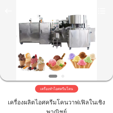
2025
Beijing
Silk
Road
Enterprise
Management
Services
Co.,LTD.
All
บ้าน
Rights
Reserved.
ผลิตภัณฑ์
เกี่ยว
กับ
เรา
เครื่องทำไอศครีมโคน
เครื่องผลิตไอศครีมโคนวาฟเฟิลในเชิง
ทัวร์
พาณิชย์